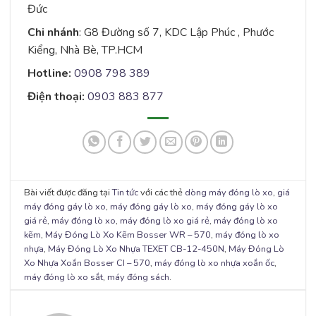
Đức
Chi nhánh
: G8 Đường số 7, KDC Lập Phúc , Phước
Kiểng, Nhà Bè, TP.HCM
Hotline:
0908 798 389
Điện thoại:
0903 883 877
Bài viết được đăng tại
Tin tức
với các thẻ
dòng máy đóng lò xo
,
giá
máy đóng gáy lò xo
,
máy đóng gáy lò xo
,
máy đóng gáy lò xo
giá rẻ
,
máy đóng lò xo
,
máy đóng lò xo giá rẻ
,
máy đóng lò xo
kẽm
,
Máy Đóng Lò Xo Kẽm Bosser WR – 570
,
máy đóng lò xo
nhựa
,
Máy Đóng Lò Xo Nhựa TEXET CB-12-450N
,
Máy Đóng Lò
Xo Nhựa Xoắn Bosser CI – 570
,
máy đóng lò xo nhựa xoắn ốc
,
máy đóng lò xo sắt
,
máy đóng sách
.