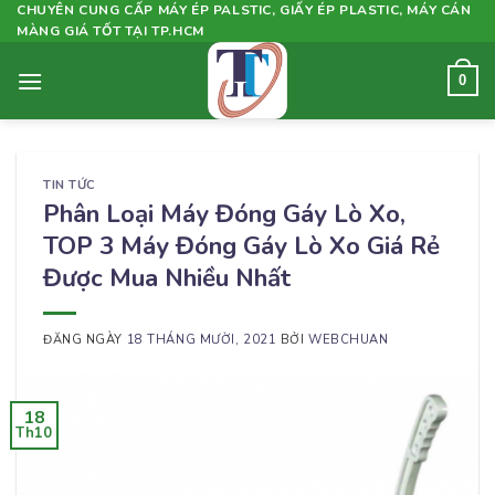
Skip
CHUYÊN CUNG CẤP MÁY ÉP PALSTIC, GIẤY ÉP PLASTIC, MÁY CÁN
MÀNG GIÁ TỐT TẠI TP.HCM
to
content
0
TIN TỨC
Phân Loại Máy Đóng Gáy Lò Xo,
TOP 3 Máy Đóng Gáy Lò Xo Giá Rẻ
Được Mua Nhiều Nhất
ĐĂNG NGÀY
18 THÁNG MƯỜI, 2021
BỞI
WEBCHUAN
18
Th10