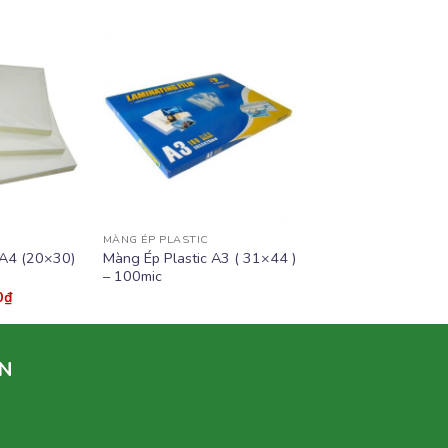
Add to
Add to
wishlist
wishlist
MÀNG ÉP PLASTIC
 A4 (20×30)
Màng Ép Plastic A3 ( 31×44 )
– 100mic
0
₫
N