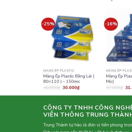
-25%
-16%
Add to
Add to
wishlist
wishlist
LASTIC
MÀNG ÉP PLASTIC
MÀNG ÉP PLAS
lastic A4 (20×30)
Màng Ép Plastic Bằng Lái (
Màng Ép Plas
80×110 ) – 150mic
Mic)
159.000
₫
40.000
₫
30.000
₫
37.000
₫
31
CÔNG TY TNHH CÔNG NGH
VIỄN THÔNG TRUNG THÀN
Trung Thành tự hào là đơn vị tiên phong tro