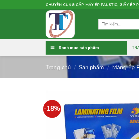
Skip
CHUYÊN CUNG CẤP MÁY ÉP PALSTIC, GIẤY ÉP P
to
content
Tìm
kiếm:
Danh mục sản phẩm
TR
Trang chủ
/
Sản phẩm
/
Màng Ép P
-18%