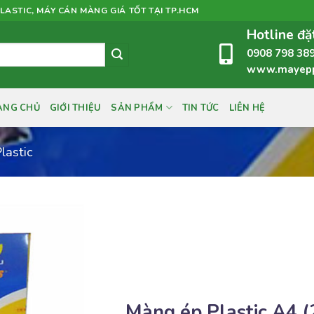
LASTIC, MÁY CÁN MÀNG GIÁ TỐT TẠI TP.HCM
Hotline đặ
0908 798 38
www.mayeppl
ANG CHỦ
GIỚI THIỆU
SẢN PHẨM
TIN TỨC
LIÊN HỆ
lastic
Add to
wishlist
Màng ép Plastic A4 (