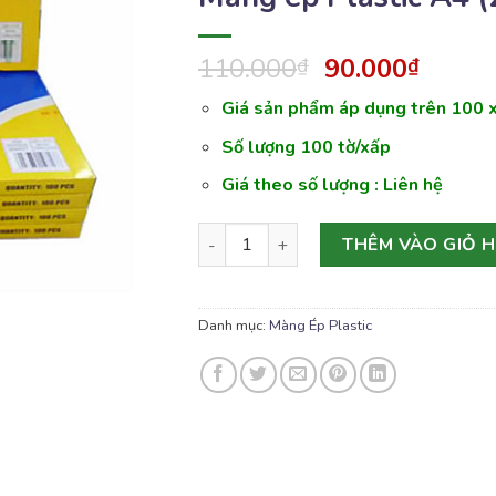
110.000
90.000
₫
₫
Giá sản phẩm áp dụng trên 100 
Số lượng 100 tờ/xấp
Giá theo số lượng : Liên hệ
Màng ép Plastic A4 (22*31) – 80mic số
THÊM VÀO GIỎ 
Danh mục:
Màng Ép Plastic