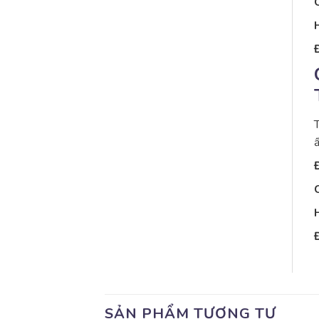
Đ
T
ấ
Đ
Đ
SẢN PHẨM TƯƠNG TỰ