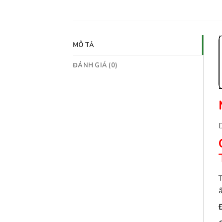
MÔ TẢ
ĐÁNH GIÁ (0)
D
T
ấ
Đ