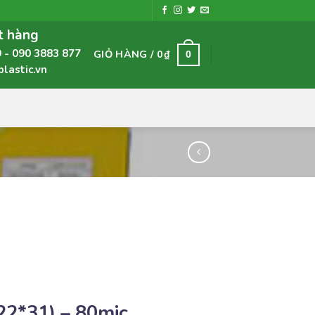
t hàng
9
090 3883 877
GIỎ HÀNG /
0
₫
0
astic.vn
22*31) – 80mic