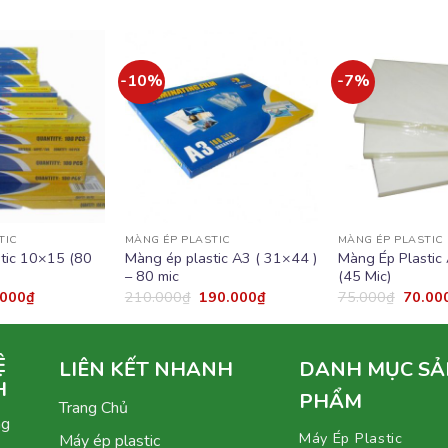
-10%
-7%
Add to
Add to
wishlist
wishlist
TIC
MÀNG ÉP PLASTIC
MÀNG ÉP PLASTIC
tic 10×15 (80
Màng ép plastic A3 ( 31×44 )
Màng Ép Plastic
– 80 mic
(45 Mic)
.000
₫
210.000
₫
190.000
₫
75.000
₫
70.00
Ệ
LIÊN KẾT NHANH
DANH MỤC SẢ
H
PHẨM
Trang Chủ
ng
Máy Ép Plastic
Máy ép plastic