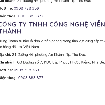
Chi nhánh
: 21 đường 46, phường An Khánh , Tp. Thủ Đức
Hotline:
0908 798 389
iện thoại:
0903 883 877
CÔNG TY TNHH CÔNG NGHỆ VIỄ
THÀNH
rung Thành tự hào là đơn vị tiên phong trong lĩnh vực cung cấp thiết
n hàng đầu tại Việt Nam.
ịa chỉ:
21 đường 46, phường An Khánh , Tp. Thủ Đức
Chi nhánh
: G8 Đường số 7, KDC Lập Phúc , Phước Kiểng, Nhà B
Hotline:
0908 798 389
iện thoại:
0903 883 877