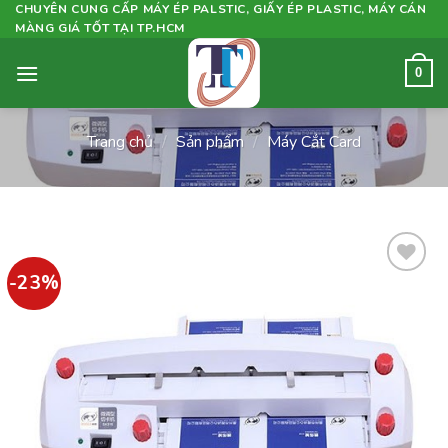
Skip
CHUYÊN CUNG CẤP MÁY ÉP PALSTIC, GIẤY ÉP PLASTIC, MÁY CÁN
MÀNG GIÁ TỐT TẠI TP.HCM
to
content
0
Trang chủ
/
Sản phẩm
/
Máy Cắt Card
-23%
Add to
wishlist