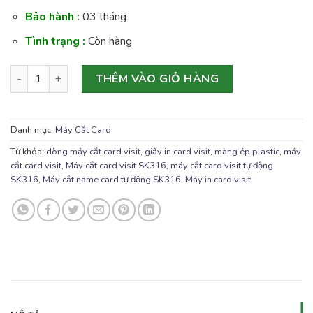
Bảo hành :
03 tháng
Tình trạng :
Còn hàng
Máy Cắt Card Visit Tự Động SK316 số lượng
THÊM VÀO GIỎ HÀNG
Danh mục:
Máy Cắt Card
Từ khóa:
dòng máy cắt card visit
,
giấy in card visit
,
màng ép plastic
,
máy
cắt card visit
,
Máy cắt card visit SK316
,
máy cắt card visit tự động
SK316
,
Máy cắt name card tự động SK316
,
Máy in card visit