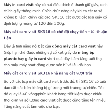
Máy in card visit
này có nút điều chỉnh ở thanh giữ giấy, canh
chỉnh giấy thông minh. Chính chức năng này khi ta cắt ra sẽ
không bị lệch, chính xác cao. SK316 cắt được các loại giấy có
định lượng mỏng từ 120 đến 300g.
Máy cắt card visit SK316 có chế độ chạy tiến – lùi thuận
tiện
Đây là tính năng nổi bật của
dòng máy cắt card visit
này.
Giúp hạn chế được những sự cố kẹt giấy do
màng ép
plastic
hay
giấy in card visit
quá dày. Làm tăng tuổi thọ
cho máy, máy hoạt động được bền bỉ và lâu dài hơn.
Máy cắt card visit SK316 khả năng cắt vượt trội
So với các loại máy cắt card visit trước đó, thì SK316 có lưỡi
dao cắt sắc bén, không bị gỉ trong môi trường tự nhiên. Tốc
độ quay là 40 vòng/phút, khách hàng tiết kiệm được nhiều
thời gian và số lượng card visit cắt được cũng tăng lên nhiều.
Tăng năng suất làm việc cho bạn.