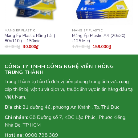
MÀNG ÉP PLASTIC
MÀNG ÉP PLASTIC
Màng Ép Plastic Bằng Lái (
Màng Ép Plastic A4 (20×30)
80×110 ) – 150mic
(125 Mic)
40.000
₫
30.000
₫
170.000
₫
159.000
₫
CÔNG TY TNHH CÔNG NGHỆ VIỄN THÔNG
TRUNG THÀNH
Trung Thành tự hào là đơn vị tiên phong trong lĩnh vực cung
cấp thiết bị, vật tư và dịch vụ thuộc lĩnh vực in ấn hàng đầu tại
Việt Nam.
Địa chỉ:
21 đường 46, phường An Khánh , Tp. Thủ Đức
Chi nhánh
: G8 Đường số 7, KDC Lập Phúc , Phước Kiểng,
Nhà Bè, TP.HCM
Hotline:
0908 798 389