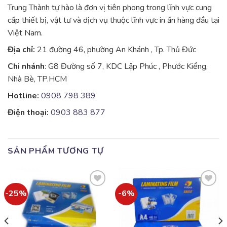
Trung Thành tự hào là đơn vị tiên phong trong lĩnh vực cung
cấp thiết bị, vật tư và dịch vụ thuộc lĩnh vực in ấn hàng đầu tại
Việt Nam.
Địa chỉ:
21 đường 46, phường An Khánh , Tp. Thủ Đức
Chi nhánh
: G8 Đường số 7, KDC Lập Phúc , Phước Kiểng,
Nhà Bè, TP.HCM
Hotline:
0908 798 389
Điện thoại:
0903 883 877
SẢN PHẨM TƯƠNG TỰ
-25%
-6%
Add to
Add to
wishlist
wishlist