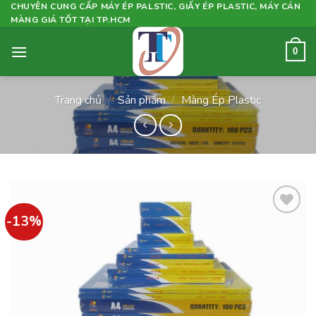
Skip
CHUYÊN CUNG CẤP MÁY ÉP PALSTIC, GIẤY ÉP PLASTIC, MÁY CÁN
MÀNG GIÁ TỐT TẠI TP.HCM
to
content
0
Trang chủ
/
Sản phẩm
/
Màng Ép Plastic
-13%
Add to
wishlist