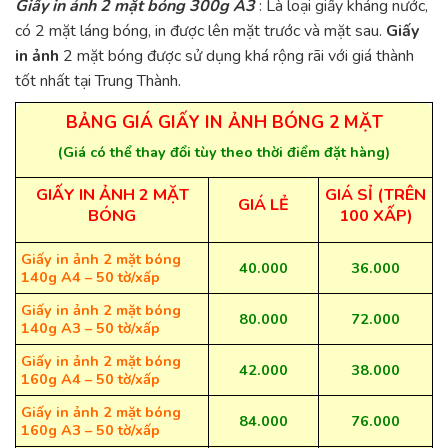
Giấy in ảnh 2 mặt bóng 300g A3
: Là loại giấy kháng nước,
có 2 mặt láng bóng, in được lên mặt trước và mặt sau.
Giấy
in ảnh
2 mặt bóng được sử dụng khá rộng rãi với giá thành
tốt nhất tại Trung Thành.
BẢNG GIÁ GIẤY IN ẢNH BÓNG 2 MẶT
(Giá có thể thay đổi tùy theo thời điểm đặt hàng)
GIẤY IN ẢNH 2 MẶT
GIÁ SỈ (TRÊN
GIÁ LẺ
BÓNG
100 XẤP)
Giấy in ảnh 2 mặt bóng
40.000
36.000
140g A4 – 50 tờ/xấp
Giấy in ảnh 2 mặt bóng
80.000
72.000
140g A3 – 50 tờ/xấp
Giấy in ảnh 2 mặt bóng
42.000
38.000
160g A4 – 50 tờ/xấp
Giấy in ảnh 2 mặt bóng
84.000
76.000
160g A3 – 50 tờ/xấp