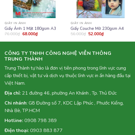
GIẤY IN ẢNH
GIẤY IN ẢNH
Giấy Ảnh 1 Mặt 180gsm A3
Giấy Couche Mờ 230gsm A4
76.000
₫
68.000
₫
56.000
₫
52.000
₫
CÔNG TY TNHH CÔNG NGHỆ VIỄN THÔNG
TRUNG THÀNH
Trung Thành tự hào là đơn vị tiên phong trong lĩnh vực cung
cấp thiết bị, vật tư và dịch vụ thuộc lĩnh vực in ấn hàng đầu tại
Việt Nam.
Địa chỉ:
21 đường 46, phường An Khánh , Tp. Thủ Đức
Chi nhánh
: G8 Đường số 7, KDC Lập Phúc , Phước Kiểng,
Nhà Bè, TP.HCM
Hotline:
0908 798 389
Điện thoại:
0903 883 877