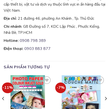
cấp thiết bị, vật tư và dịch vụ thuộc lĩnh vực in ấn hàng đầu tại
Việt Nam.
Địa chỉ:
21 đường 46, phường An Khánh , Tp. Thủ Đức
Chi nhánh
: G8 Đường số 7, KDC Lập Phúc , Phước Kiểng,
Nhà Bè, TP.HCM
Hotline:
0908 798 389
Điện thoại:
0903 883 877
SẢN PHẨM TƯƠNG TỰ
-11%
-7%
Add to
Add to
wishlist
wishlist