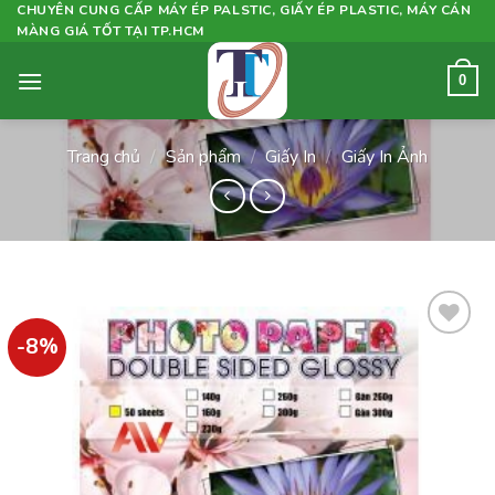
Skip
CHUYÊN CUNG CẤP MÁY ÉP PALSTIC, GIẤY ÉP PLASTIC, MÁY CÁN
MÀNG GIÁ TỐT TẠI TP.HCM
to
content
0
Trang chủ
/
Sản phẩm
/
Giấy In
/
Giấy In Ảnh
-8%
Add to
wishlist