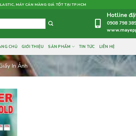
LASTIC, MÁY CÁN MÀNG GIÁ TỐT TẠI TP.HCM
Hotline đặ
0908 798 38
www.mayeppl
ANG CHỦ
GIỚI THIỆU
SẢN PHẨM
TIN TỨC
LIÊN HỆ
Giấy In Ảnh
Add to
wishlist