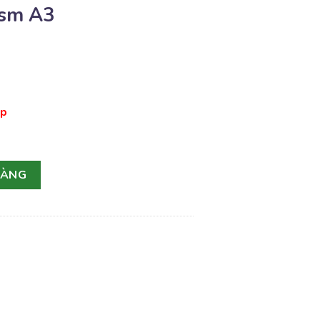
gsm A3
ấp
HÀNG