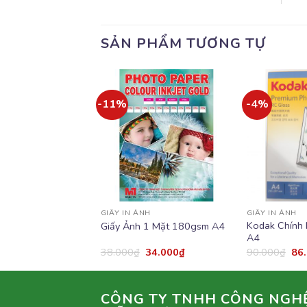
SẢN PHẨM TƯƠNG TỰ
-11%
-4%
Add to
Add to
wishlist
wishlist
NH
GIẤY IN ẢNH
GIẤY IN ẢNH
nh Epson Hoa Cúc
Kodak Chính
Giấy Ảnh 1 Mặt 180gsm A4
A4
A4
22.000
₫
38.000
₫
34.000
₫
90.000
₫
86
CÔNG TY TNHH CÔNG NGH