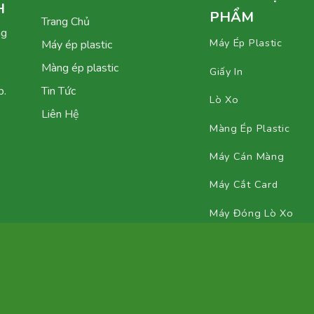
H
PHẨM
Trang Chủ
ng
Máy Ép Plastic
Máy ép plastic
Màng ép plastic
Giấy In
p.
Tin Tức
Lò Xo
Liên Hệ
Màng Ép Plastic
Máy Cán Màng
Máy Cắt Card
Máy Đóng Lò Xo
Copyright 2026 ©
Thiết kế bới
Web Chuẩn