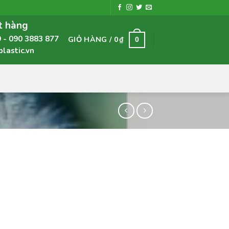
t hàng
9
090 3883 877
GIỎ HÀNG /
0
₫
0
astic.vn