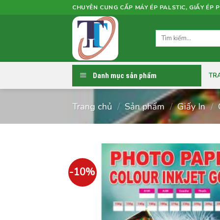
Skip
CHUYÊN CUNG CẤP MÁY ÉP PALSTIC, GIẤY ÉP P
to
content
Tìm
kiếm:
Danh mục sản phẩm
TR
Trang chủ
/
Sản phẩm
/
Giấy In
/
-10%