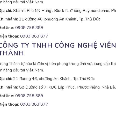
n hàng đầu tại Việt Nam.
ịa chỉ:
Starhill Phú Mỹ Hưng , Block N, đường Raymondienne, P
Chi nhánh
: 21 đường 46, phường An Khánh , Tp. Thủ Đức
Hotline:
0908 798 389
iện thoại:
0903 883 877
CÔNG TY TNHH CÔNG NGHỆ VIỄ
THÀNH
rung Thành tự hào là đơn vị tiên phong trong lĩnh vực cung cấp thiết
n hàng đầu tại Việt Nam.
ịa chỉ:
21 đường 46, phường An Khánh , Tp. Thủ Đức
Chi nhánh
: G8 Đường số 7, KDC Lập Phúc , Phước Kiểng, Nhà B
Hotline:
0908 798 389
iện thoại:
0903 883 877