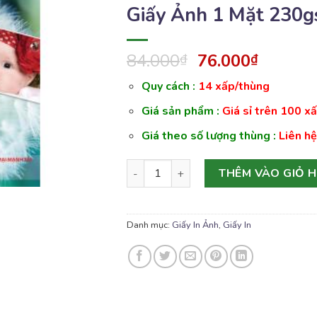
Giấy Ảnh 1 Mặt 230
84.000
76.000
₫
₫
Quy cách :
14 xấp/thùng
Giá sản phẩm :
Giá sỉ trên 100 x
Giá theo số lượng thùng :
Liên hệ
Giấy Ảnh 1 Mặt 230gsm A3 số lượng
THÊM VÀO GIỎ 
Danh mục:
Giấy In Ảnh
,
Giấy In