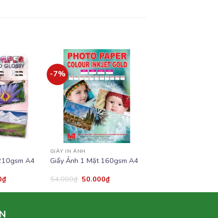
-7%
Add to
Add to
wishlist
wishlist
GIẤY IN ẢNH
 210gsm A4
Giấy Ảnh 1 Mặt 160gsm A4
0
₫
54.000
₫
50.000
₫
N