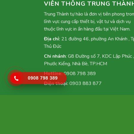
VIỄN THÔNG TRUNG THÀN
Trung Thành tự hào là đơn vị tiên phong tro
lĩnh vực cung cấp thiết bị, vật tư và dịch vụ
thuộc lĩnh vực in ấn hàng đầu tại Việt Nam.
Địa chỉ:
21 đường 46, phường An Khánh , T
Thủ Đức
Chi nhánh
: G8 Đường số 7, KDC Lập Phúc ,
Phước Kiểng, Nhà Bè, TP.HCM
Hotline:
0908 798 389
0908 798 389
Điện thoại:
0903 883 877