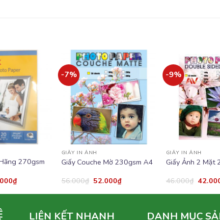
-7%
-9%
Add to
Add to
wishlist
wishlist
GIẤY IN ẢNH
GIẤY IN ẢNH
 Hãng 270gsm
Giấy Couche Mờ 230gsm A4
Giấy Ảnh 2 Mặt
.000
₫
56.000
₫
52.000
₫
46.000
₫
42.00
Ệ
LIÊN KẾT NHANH
DANH MỤC SẢ