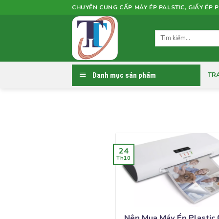
Skip
CHUYÊN CUNG CẤP MÁY ÉP PALSTIC, GIẤY ÉP P
to
content
Tìm
kiếm:
Danh mục sản phẩm
TR
24
Th10
Nên Mua Máy Ép Plastic