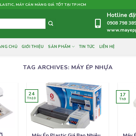
LASTIC, MÁY CÁN MÀNG GIÁ TỐT TẠI TP.HCM
Hotline đặ
0908 798 38
www.mayeppl
ANG CHỦ
GIỚI THIỆU
SẢN PHẨM
TIN TỨC
LIÊN HỆ
TAG ARCHIVES:
MÁY ÉP NHỰA
24
17
Th10
Th9
 Ở
Máy Ép Plastic Giá Bao Nhiêu
Máy É