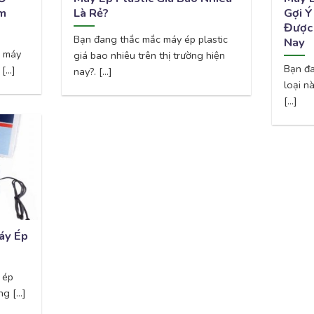
ệm
Là Rẻ?
Gợi Ý
Được
Bạn đang thắc mắc máy ép plastic
Nay
a máy
giá bao nhiêu trên thị trường hiện
Bạn đa
...]
nay?. [...]
loại n
[...]
áy Ép
 ép
g [...]