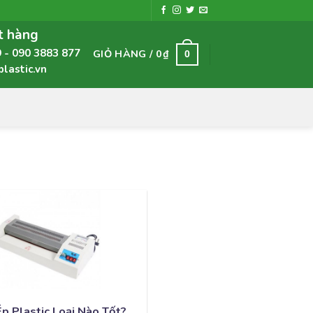
t hàng
9
090 3883 877
GIỎ HÀNG /
0
₫
0
astic.vn
p Plastic Loại Nào Tốt?